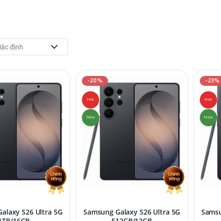
-20%
-23%
Hot
Hot
New
New
alaxy S26 Ultra 5G
Samsung Galaxy S26 Ultra 5G
Samsu
1TB/16GB
512GB/12GB