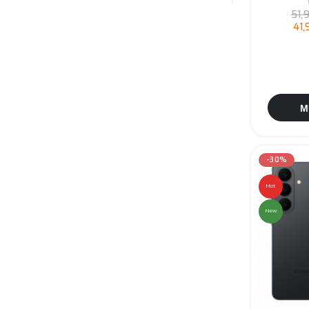
51,
41
M
-30%
Hot
New