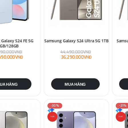
Galaxy S24 FE 5G
Samsung Galaxy S24 Ultra 5G 1TB
Samsu
GB/128GB
990,000VNĐ
44,490,000VNĐ
,490,000VNĐ
36,290,000VNĐ
UA HÀNG
MUA HÀNG
-30%
-21%
Hot
Hot