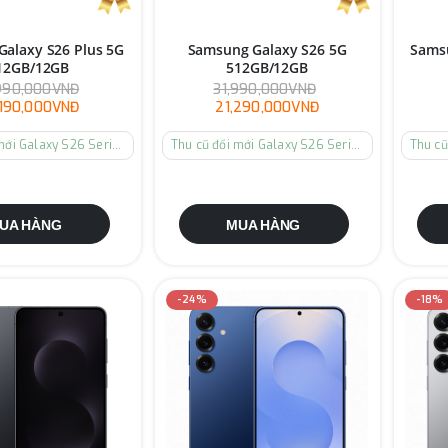
alaxy S26 Plus 5G
Samsung Galaxy S26 5G
Samsu
12GB/12GB
512GB/12GB
990,000VNĐ
31,990,000VNĐ
,190,000VNĐ
21,290,000VNĐ
Thu cũ đổi mới Galaxy S26 Series
Thu cũ đổi mới Galaxy S26 Series
UA HÀNG
MUA HÀNG
-24%
-18%