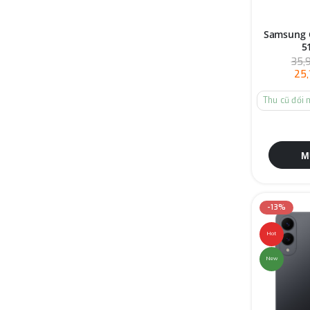
Samsung G
5
35,
25
M
-13%
Hot
New