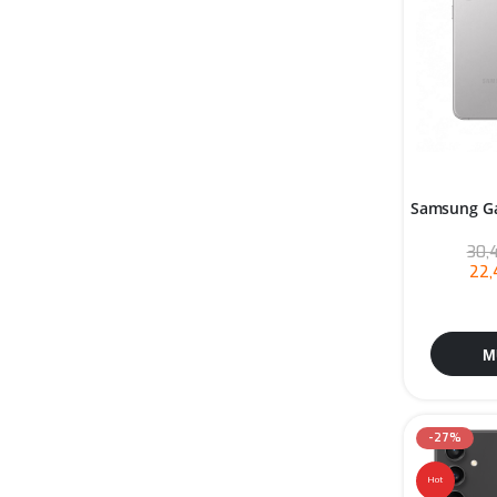
Samsung Ga
30,
22,
M
-27%
Hot