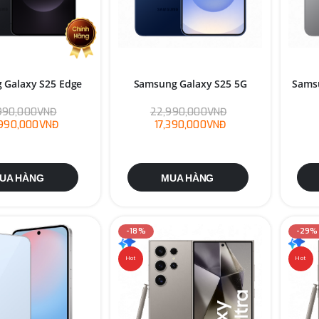
 Galaxy S25 Edge
Samsung Galaxy S25 5G
Samsu
990,000VNĐ
22,990,000VNĐ
990,000VNĐ
17,390,000VNĐ
UA HÀNG
MUA HÀNG
-18%
-29%
Hot
Hot