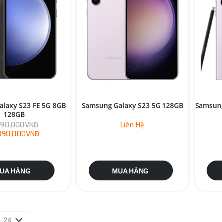
laxy S23 FE 5G 8GB
Samsung Galaxy S23 5G 128GB
Samsung
128GB
890,000VNĐ
Liên Hệ
,890,000VNĐ
UA HÀNG
MUA HÀNG