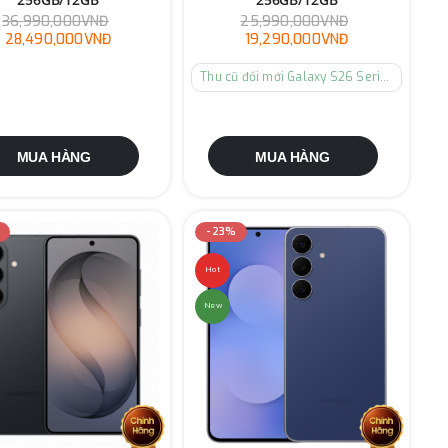
36,990,000VNĐ
25,990,000VNĐ
28,490,000VNĐ
19,290,000VNĐ
Thu cũ đổi mới Galaxy S26 Series
MUA HÀNG
MUA HÀNG
-23%
Hot
New