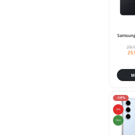
Samsung
29,
25,
M
-38%
Hot
New