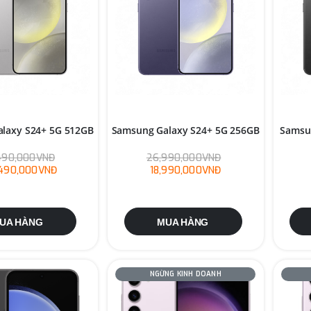
laxy S24+ 5G 512GB
Samsung Galaxy S24+ 5G 256GB
Samsu
490,000VNĐ
26,990,000VNĐ
490,000VNĐ
18,990,000VNĐ
UA HÀNG
MUA HÀNG
NGỪNG KINH DOANH