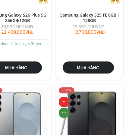
ng Galaxy S26 Plus 5G
Samsung Galaxy S25 FE 8GB I
256GB/12GB
128GB
29,990,000VNĐ
16,690,000VNĐ
22,490,000VNĐ
12,790,000VNĐ
Thu cũ đổi mới Galaxy S26 Series
MUA HÀNG
MUA HÀNG
-32%
Hot
New