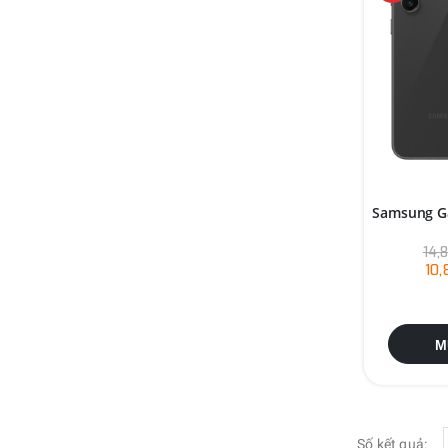
Samsung Ga
14,
10
M
Số kết quả: