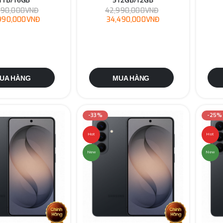
990,000VNĐ
42,990,000VNĐ
,990,000VNĐ
34,490,000VNĐ
UA HÀNG
MUA HÀNG
-33%
-25%
Hot
Hot
New
New