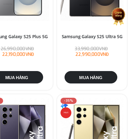
ng Galaxy S25 Plus 5G
Samsung Galaxy S25 Ultra 5G
26,990,000VNĐ
33,990,000VNĐ
22,190,000VNĐ
22,990,000VNĐ
MUA HÀNG
MUA HÀNG
-35%
Hot