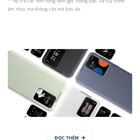
** Hỗ trợ các tính năng xem giờ, thông báo, và tùy chỉnh
âm nhạc mà không cần mở bao da.
Thao tác dễ dàng, liền tay
ĐỌC THÊM