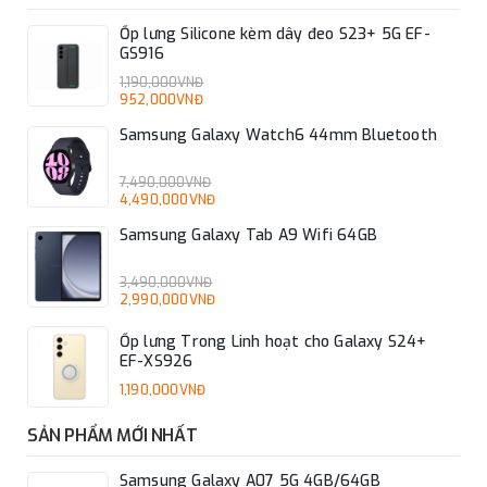
Ốp lưng Silicone kèm dây đeo S23+ 5G EF-
GS916
1,190,000VNĐ
952,000VNĐ
Samsung Galaxy Watch6 44mm Bluetooth
7,490,000VNĐ
4,490,000VNĐ
Samsung Galaxy Tab A9 Wifi 64GB
3,490,000VNĐ
2,990,000VNĐ
Ốp lưng Trong Linh hoạt cho Galaxy S24+
EF-XS926
1,190,000VNĐ
SẢN PHẨM MỚI NHẤT
Samsung Galaxy A07 5G 4GB/64GB