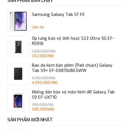
SẢN PHẨM BÁN CHẠY
Samsung Galaxy Tab S7 FE
Liên Hệ
Ốp lưng bảo vệ linh hoạt S23 Ultra 5G EF-
RS918
1,390,000VNĐ
1,112,000VNĐ
Bao da kèm bàn phím (Pad chuột) Galaxy
Tab S9+ EF-DX815UBEGWW
6,190,000VNĐ
4,690,000VNĐ
Miếng dán bảo vệ màn hình AR Galaxy Tab
S9 EF-UX710
790,000VNĐ
590,000VNĐ
SẢN PHẨM MỚI NHẤT