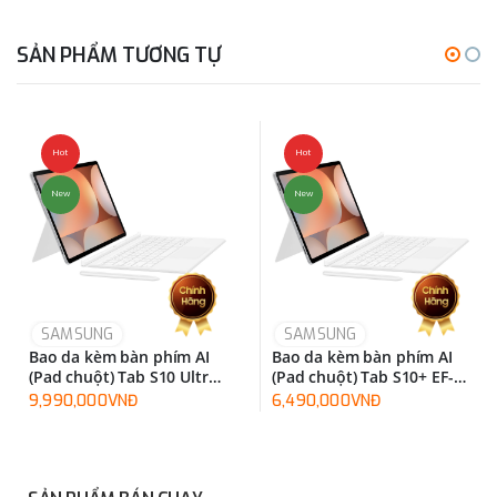
SẢN PHẨM TƯƠNG TỰ
Hot
Hot
New
New
SAMSUNG
SAMSUNG
Bao da kèm bàn phím AI
Bao da kèm bàn phím AI
(Pad chuột) Tab S10 Ultra
(Pad chuột) Tab S10+ EF-
EF-DX925UBEGWW
DX825UWEGWW
9,990,000VNĐ
6,490,000VNĐ