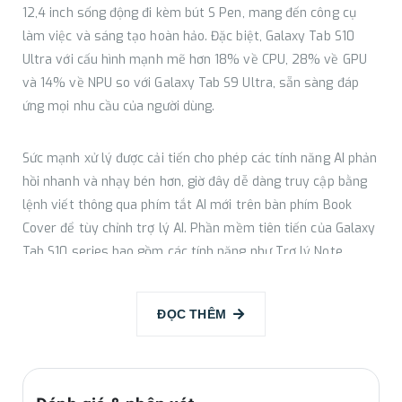
12,4 inch sống động đi kèm bút S Pen, mang đến công cụ
làm việc và sáng tạo hoàn hảo. Đặc biệt, Galaxy Tab S10
Ultra với cấu hình mạnh mẽ hơn 18% về CPU, 28% về GPU
và 14% về NPU so với Galaxy Tab S9 Ultra, sẵn sàng đáp
ứng mọi nhu cầu của người dùng.
Sức mạnh xử lý được cải tiến cho phép các tính năng AI phản
hồi nhanh và nhạy bén hơn, giờ đây dễ dàng truy cập bằng
lệnh viết thông qua phím tắt AI mới trên bàn phím Book
Cover để tùy chỉnh trợ lý AI. Phần mềm tiên tiến của Galaxy
Tab S10 series bao gồm các tính năng như Trợ lý Note
quyền năng và Trợ lý vẽ sáng tạo, đã được tối ưu hóa cho
định dạng máy tính bảng. Ngoài ra, Galaxy Tab S10 cũng
ĐỌC THÊM
đóng vai trò như một thiết bị AI gia đình, với Chế độ xem bản
đồ 3D (3D Map View) cung cấp cái nhìn tổng quát trực quan
cho ngôi nhà và tất cả các thiết bị được kết nối trong hệ
sinh thái SmartThings, giúp quản lý các thiết bị dễ dàng