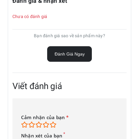
Đánh giá & nhận xét
hơn. Bên cạnh đó, bảo mật Samsung Knox mạnh mẽ đảm
bảo quyền riêng tư và kiểm soát dữ liệu, đồng thời các vật
Chưa có đánh giá
liệu cải tiến nhấn mạnh cam kết của Samsung về một tương
lai bền vững hơn.
Bạn đánh giá sao về sản phẩm này?
Đánh Giá Ngay
Viết đánh giá
Cảm nhận của bạn
*
*
Nhận xét của bạn