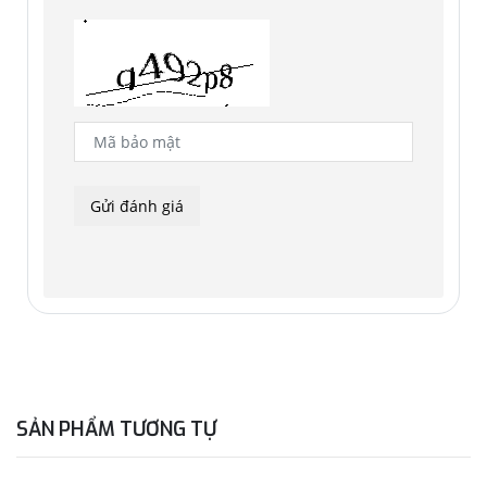
trải nghiệm mượt mà, không giật lag. So với Galaxy Tab S9
Ultra, Galaxy Tab S10 Ultra sở hữu CPU tăng 18%, GPU tăng
28% và NPU tăng 14%. Kết hợp thời lượng pin ấn tượng và
công nghệ sạc siêu tốc, Galaxy Tab S10 series không chỉ
giúp tiết kiệm thời gian sạc mà còn mang đến trải nghiệm
không gián đoạn suốt ngày dài.
Dòng Galaxy Tab S10 series được trang bị chipset Dimensity
9300+ hàng đầu của MediaTek. “MediaTek Dimensity 9300+
là chipset mạnh mẽ được thiết kế để nâng cao hiệu suất
của các máy tính bảng cao cấp như Samsung Galaxy Tablet
S10 series”, JC Hsu, Phó Chủ tịch Cấp cao tại MediaTek, cho
biết. “Với khả năng AI tiên tiến, tối ưu năng lượng và nhiều
công nghệ nâng cấp, chipset Dimensity 9300+ mang đến
cho người dùng trải nghiệm vượt trội, đồng thời thiết lập
SẢN PHẨM TƯƠNG TỰ
tiêu chuẩn mới cho hiệu suất của máy tính bảng cao cấp.”