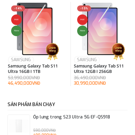
Thiết kế đẳng cấp, màn hình sống động
-14%
-15%
Hot
Hot
New
New
SAMSUNG
SAMSUNG
Samsung Galaxy Tab S11
Samsung Galaxy Tab S11
Ultra 16GB I 1TB
Ultra 12GB I 256GB
53,990,000VNĐ
36,490,000VNĐ
46,490,000VNĐ
30,990,000VNĐ
SẢN PHẨM BÁN CHẠY
Ốp lưng trong S23 Ultra 5G EF-QS918
Màn hình 14,6 inch của Galaxy Tab S10 Ultra và màn hình
12,4 inch của Galaxy Tab S10+ đều được trang bị công nghệ
590,000VNĐ
Dynamic AMOLED 2X hàng đầu, mang đến trải nghiệm xem