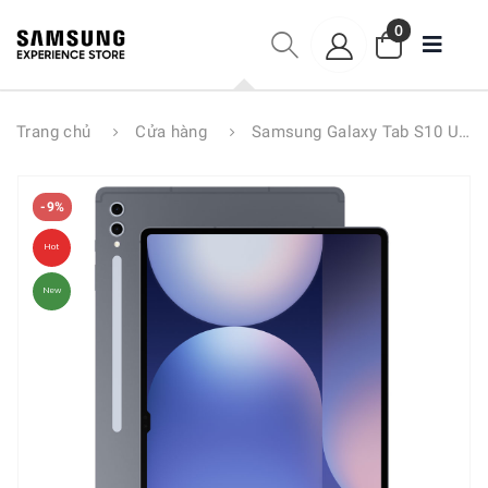
0
Trang chủ
Cửa hàng
Samsung Galaxy Tab S10 Ultra 5G 16GB/1TB
-9%
Hot
New