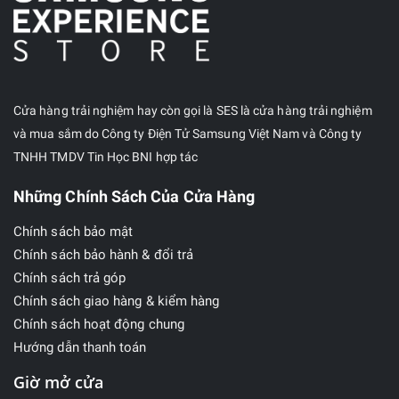
Với tính năng
Khoanh tròn để tìm kiếm
trên Google
ở Galaxy Tab S10, bạn có thể
tìm kiếm bất kỳ thứ gì mà không cần
chuyển ứng dụng. Dịch tức thì bất kỳ thông
tin bạn nhìn thấy trên máy tính bảng bằng
Cửa hàng trải nghiệm hay còn gọi là SES là cửa hàng trải nghiệm
Google. Dịch nhanh mọi hình ảnh, video hay
và mua sắm do Công ty Điện Tử Samsung Việt Nam và Công ty
văn bản ngay lập tức chỉ với hai lần chạm
TNHH TMDV Tin Học BNI hợp tác
mà không cần chuyển ứng dụng. Nhanh
Những Chính Sách Của Cửa Hàng
chóng có được thông tin bạn cần và quay lại
ngay với công việc đang thực hiện. Khoanh
Chính sách bảo mật
tròn để tìm kiếm thậm chí có thể nhận dạng
Chính sách bảo hành & đổi trả
và phác thảo các bước để giải các bài toán
Chính sách trả góp
vật lý và toán học.
Chính sách giao hàng & kiểm hàng
Chính sách hoạt động chung
Tính năng
Air Command với AI
được tích
Hướng dẫn thanh toán
hợp trong Galaxy S Pen cung cấp quyền
truy cập tức thời vào các tính năng của Trợ
Giờ mở cửa
Lý Galaxy AI mà không cần chuyển đổi giữa