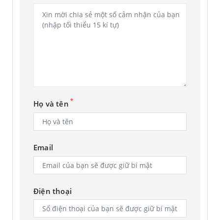
MC Lee, Phó Chủ tịch kiêm Giám đốc Kinh doanh Hệ sinh thái
Galaxy, Bộ phận Kinh doanh Trải nghiệm Di động tại
Samsung Electronics chia sẻ: “Galaxy Tab S10 series là
dòng máy tính bảng đầu tiên của Samsung được tích hợp
sẵn các cải tiến AI ngay từ lúc mở hộp và là sản phẩm mới
nhất trong hệ sinh thái Galaxy AI. Chúng tôi tự hào khi không
ngừng mở rộng hệ sinh thái liền mạch của các thiết bị kết
nối, mang đến trải nghiệm tuyệt vời mà chỉ máy tính bảng
*
Họ và tên
AI mới có thể mang lại, thông qua sự kết hợp giữa sức mạnh
và tính di động của dòng Galaxy Tab S10.”
Email
Hiệu suất đỉnh cao khi di chuyển
Kế thừa thành công và đột phá của Samsung trong việc
mang đến những trải nghiệm mạnh mẽ, Galaxy Tab S10
Điện thoại
Ultra và Galaxy Tab S10+ tiếp tục có bước tiến vượt bậc về
hiệu năng với sức mạnh xử lý AI được nâng cấp đáng kể, cho