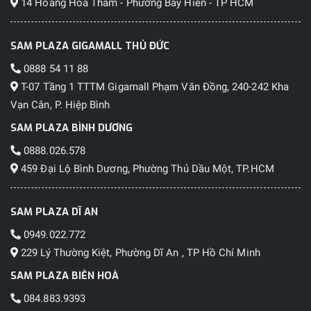
14 Hoàng Hoa Thám - Phường Bảy Hiền - TP HCM
SAM PLAZA GIGAMALL THỦ ĐỨC
0888 54 11 88
T-07 Tầng 1 TTTM Gigamall Phạm Văn Đồng, 240-242 Kha
Vạn Cân, P. Hiệp Bình
Galaxy Tab S10 còn đóng vai trò như trung tâm điều khiển
SAM PLAZA BÌNH DƯƠNG
thông minh để quản lý các thiết bị Galaxy AI trong nhà. Với
0888.026.578
các tính năng được tối ưu hóa cho màn hình lớn như 3D Map
459 Đại Lộ Bình Dương, Phường Thủ Dầu Một, TP.HCM
View, bạn có thể dễ dàng xem trạng thái của các thiết bị kết
nối SmartThings thông qua tiện ích SmartThings. Người
dùng cũng có thể kích hoạt SmartThings Energy và Chế độ
SAM PLAZA DĨ AN
Năng lượng AI để dễ dàng theo dõi mức tiêu thụ năng lượng
0949.022.772
của các thiết bị. Galaxy AI không chỉ nâng cao trải nghiệm
229 Lý Thường Kiệt, Phường Dĩ An , TP Hồ Chí Minh
cuộc sống di động mà còn giúp giảm bớt căng thẳng trong
SAM PLAZA BIÊN HOÀ
cuộc sống gia đình.
084.883.9393