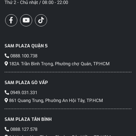
Thứ 2 - Chủ nhật / 08:00 - 22:00
các menu. Người dùng cũng có thể khởi động
dễ dàng các ứng dụng Trợ Lý AI thông
qua
phím t
ắt AI trên bàn phím Book
Cover
với các gợi ý đơn giản, giúp người
dùng dễ dàng lựa chọn giữa Bixby của
SAM PLAZA QUẬN 5
Samsung và Gemini của Google để có trải
nghiệm AI hoàn toàn cá nhân hóa.
0888.100.738
182A Trần Bình Trọng, Phường chợ Quán, TP.HCM
Thiết bị nhà thông minh
SAM PLAZA GÒ VẤP
0949.031.331
861 Quang Trung, Phường An Hội Tây, TP.HCM
SAM PLAZA TÂN BÌNH
0888.127.578