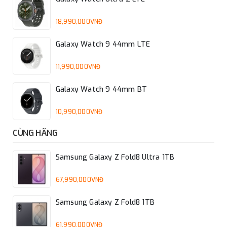
sức phát huy khả năng sáng tạo của mình.
18,990,000VNĐ
Galaxy Watch 9 44mm LTE
11,990,000VNĐ
Galaxy Watch 9 44mm BT
10,990,000VNĐ
CÙNG HÃNG
Samsung Galaxy Z Fold8 Ultra 1TB
67,990,000VNĐ
Samsung Galaxy Z Fold8 1TB
Với
Trợ lý Note quyền năng
và S Pen trực
quan, việc ghi chú trên màn hình lớn của
61,990,000VNĐ